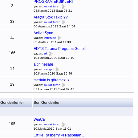
PROGRAM EKSİKLERİ
2
yazan:
murat turan
08.Kasim.2013 Saat 08:21
Araçta Stok Takip ??
33
yazan:
murat turan
06.Agustos.2013 Saat 14:54
Active Sync
11
yazan:
AfterLife
05.Aralik.2012 Saat 11:33
EDYS Tarama Programı Genel...
166
yazan:
ek
10.Haziran.2020 Saat 12:10
altın hesabı
14
yazan:
cangibi
16.Kasim.2020 Saat 19:46
medula iş göremezlik
29
yazan:
murat turan
07.Haziran.2012 Saat 09:47
Gönderilenler
Son Gönderilen
WinCE
195
yazan:
murat turan
10.Mayis.2019 Saat 11:01
C# ile Rasberry Pi Raspbian...