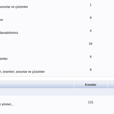
1
, sorunlar ve çözümler
9
ler
4
lanabilirsiniz.
34
6
zümler
8
i, önerileri, sorunlar ve çözümler
Konular
131
yönleri,...