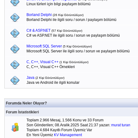
Linux türleri için bilgi paylaşım bölümü
Borland Delphi
(26 Kişi Görüntülüyor)
Borland Delphi ile ilgili soru / sorun / paylaşım bölümü
C# & ASP.NET
(57 Kişi Görüntülüyor)
C# ve ASP.NET ile ilgili soru / sorun ve paylaşım bölümü
Microsoft SQL Server
(5 Kişi Görüntülüyor)
Microsoft SQL Server ile ilgili soru / sorun ve paylaşım bölümü
C, C++, Visual C++
(1 Kişi Görüntülüyor)
C, C++, Visual C++ Örnekleri
Java
(2 Kişi Görüntülüyor)
Java ve Android ile ilgili konular
Forumda Neler Oluyor?
Forum İstatistikleri
Toplam 2.966 Mesaj, 1.566 Konu ve 33 Forum
Son Gönderilen; 08.Aralik.2025 Saat 21:37 yazan:
murat turan
Toplam 4.684 Kayıtlı Forum Üyemiz Var
En Yeni Üyemiz
KV Management