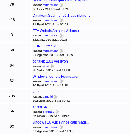
System.InvalidOperationException:...
78
yazan:
murat turan
06.Ocak.2017 Saat 07:20
Datakent Scanner v1.1 yayınlandı...
418
yazan:
murat turan
21.Eylül.2021 Saat 07:08
ETA Websis Anlatım Videosu...
3
yazan:
murat turan
22.Mart.2019 Saat 09:33
ETİKET YAZIM
59
yazan:
murat turan
01.Agustos.2018 Saat 14:25
cd takip 2.03 versiyon
64
yazan:
vestt
28.Subat.2017 Saat 21:09
Windows Identity Foundation...
32
yazan:
murat turan
20.Eylül.2012 Saat 11:28
tarih
206
yazan:
cangibi
19.Kasim.2020 Saat 00:42
Yarım A4
56
yazan:
ergun10
26.Nisan.2015 Saat 19:46
vindows 10 yükleyince çalışmadı...
93
yazan:
murat turan
07.Agustos.2016 Saat 11:36