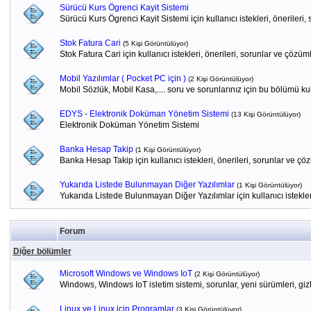
Sürücü Kurs Ögrenci Kayit Sistemi
Sürücü Kurs Ögrenci Kayit Sistemi için kullanıcı istekleri, önerileri
Stok Fatura Cari
(5 Kişi Görüntülüyor)
Stok Fatura Cari için kullanıcı istekleri, önerileri, sorunlar ve çözüm
Mobil Yazılımlar ( Pocket PC için )
(2 Kişi Görüntülüyor)
Mobil Sözlük, Mobil Kasa,.... soru ve sorunlarınız için bu bölümü kul
EDYS - Elektronik Doküman Yönetim Sistemi
(13 Kişi Görüntülüyor)
Elektronik Doküman Yönetim Sistemi
Banka Hesap Takip
(1 Kişi Görüntülüyor)
Banka Hesap Takip için kullanıcı istekleri, önerileri, sorunlar ve çö
Yukarıda Listede Bulunmayan Diğer Yazılımlar
(1 Kişi Görüntülüyor)
Yukarıda Listede Bulunmayan Diğer Yazılımlar için kullanıcı istekler
Forum
Diğer bölümler
Microsoft Windows ve Windows IoT
(2 Kişi Görüntülüyor)
Windows, Windows IoT isletim sistemi, sorunlar, yeni sürümleri, gizli 
Linux ve Linux için Programlar
(3 Kişi Görüntülüyor)