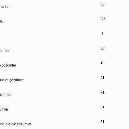
66
erileri
325
...
3
30
özümler
19
ve çözümler
11
nlar ve çözümler
71
çözümler
21
zümler
31
 sorunlar ve çözümler