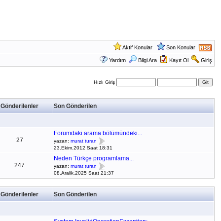
Aktif Konular
Son Konular
Yardım
Bilgi Ara
Kayıt Ol
Giriş
Hızlı Giriş
Gönderilenler
Son Gönderilen
Forumdaki arama bölümündeki...
27
yazan:
murat turan
23.Ekim.2012 Saat 18:31
Neden Türkçe programlama...
247
yazan:
murat turan
08.Aralik.2025 Saat 21:37
Gönderilenler
Son Gönderilen