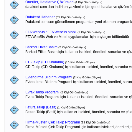
Öneriler, Hatalar ve Çözümleri
(4 Kişi Görüntülüyor)
datakent.com dan indirilen yazılımlar için genel hatalar ve çözüm ön
Datakent Haberler
(65 Kişi Görüntülüyor)
Datakent.com son güncellenen programlar, yeni eklenen programlar
ETA WebSis / ETA WebSis Mobil
(1 Kişi Görüntülüyor)
ETA WebSis Web ve Mobil uygulamaları için paylaşım bölümüdür.
Barkod Etiket Basim
(2 Kişi Görüntülüyor)
Barkod Etiket Basim için kullanıcı istekleri, önerileri, sorunlar ve ç
CD-Takip (CD Kiralama)
(10 Kişi Görüntülüyor)
CD-Takip (CD Kiralama) için kullanıcı istekleri, önerileri, sorunlar 
Evlendirme Bildirim Programi
(2 Kişi Görüntülüyor)
Evlendirme Bildirim Programi için kullanıcı istekleri, önerileri, soru
Evrak Takip Programi
(2 Kişi Görüntülüyor)
Evrak Takip Programi için kullanıcı istekleri, önerileri, sorunlar ve 
Fatura Takip (Basit)
(1 Kişi Görüntülüyor)
Fatura Takip (Basit) için kullanıcı istekleri, önerileri, sorunlar ve çö
Firma-Müsteri Çek Takip Programi
(23 Kişi Görüntülüyor)
Firma-Müsteri Çek Takip Programi için kullanıcı istekleri, önerileri,