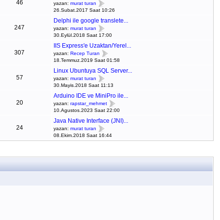
46
yazan:
murat turan
26.Subat.2017 Saat 10:26
Delphi ile google translete...
247
yazan:
murat turan
30.Eylül.2018 Saat 17:00
IIS Express'e Uzaktan/Yerel...
307
yazan:
Recep Turan
18.Temmuz.2019 Saat 01:58
Linux Ubuntuya SQL Server...
57
yazan:
murat turan
30.Mayis.2018 Saat 11:13
Arduino IDE ve MiniPro ile...
20
yazan:
rapstar_mehmet
10.Agustos.2023 Saat 22:00
Java Native Interface (JNI)...
24
yazan:
murat turan
08.Ekim.2018 Saat 16:44