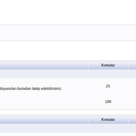
Konular
25
yuruları buradan takip edebilirsiniz.
186
Konular