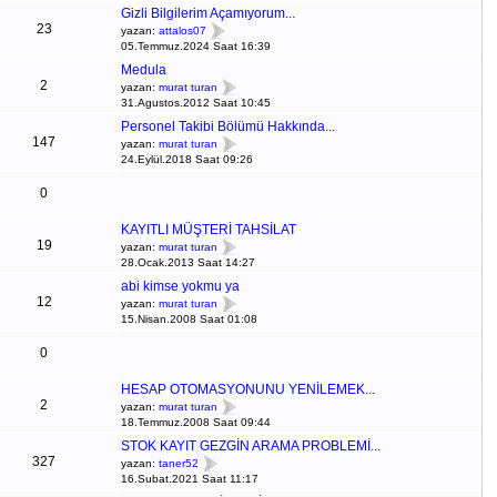
Gizli Bilgilerim Açamıyorum...
23
yazan:
attalos07
05.Temmuz.2024 Saat 16:39
Medula
2
yazan:
murat turan
31.Agustos.2012 Saat 10:45
Personel Takibi Bölümü Hakkında...
147
yazan:
murat turan
24.Eylül.2018 Saat 09:26
0
KAYITLI MÜŞTERİ TAHSİLAT
19
yazan:
murat turan
28.Ocak.2013 Saat 14:27
abi kimse yokmu ya
12
yazan:
murat turan
15.Nisan.2008 Saat 01:08
0
HESAP OTOMASYONUNU YENİLEMEK...
2
yazan:
murat turan
18.Temmuz.2008 Saat 09:44
STOK KAYIT GEZGİN ARAMA PROBLEMİ...
327
yazan:
taner52
16.Subat.2021 Saat 11:17