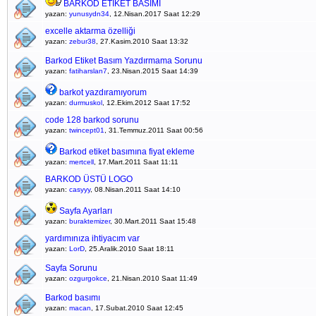
BARKOD ETİKET BASIMI
yazan:
yunusydn34
, 12.Nisan.2017 Saat 12:29
excelle aktarma özelliği
yazan:
zebur38
, 27.Kasim.2010 Saat 13:32
Barkod Etiket Basım Yazdırmama Sorunu
yazan:
fatiharslan7
, 23.Nisan.2015 Saat 14:39
barkot yazdıramıyorum
yazan:
durmuskol
, 12.Ekim.2012 Saat 17:52
code 128 barkod sorunu
yazan:
twincept01
, 31.Temmuz.2011 Saat 00:56
Barkod etiket basımına fiyat ekleme
yazan:
mertcell
, 17.Mart.2011 Saat 11:11
BARKOD ÜSTÜ LOGO
yazan:
casyyy
, 08.Nisan.2011 Saat 14:10
Sayfa Ayarları
yazan:
buraktemizer
, 30.Mart.2011 Saat 15:48
yardımınıza ihtiyacım var
yazan:
LorD
, 25.Aralik.2010 Saat 18:11
Sayfa Sorunu
yazan:
ozgurgokce
, 21.Nisan.2010 Saat 11:49
Barkod basımı
yazan:
macan
, 17.Subat.2010 Saat 12:45