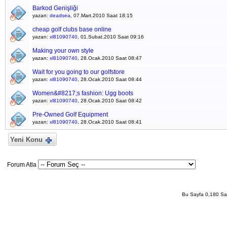
Barkod Genişliği
yazan:
deadsea
, 07.Mart.2010 Saat 18:15
cheap golf clubs base online
yazan:
xl81090740
, 01.Subat.2010 Saat 09:16
Making your own style
yazan:
xl81090740
, 28.Ocak.2010 Saat 08:47
Wait for you going to our golfstore
yazan:
xl81090740
, 28.Ocak.2010 Saat 08:44
Women&#8217;s fashion: Ugg boots
yazan:
xl81090740
, 28.Ocak.2010 Saat 08:42
Pre-Owned Golf Equipment
yazan:
xl81090740
, 28.Ocak.2010 Saat 08:41
Yeni Konu
Forum Atla
Bu Sayfa 0,180 San