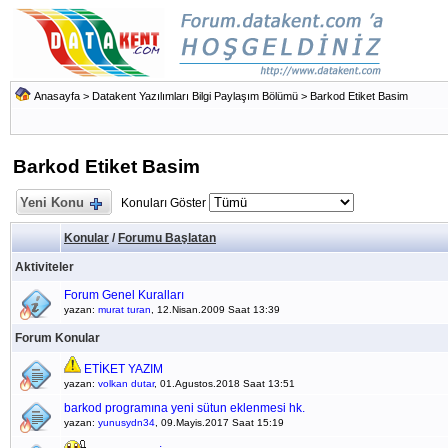
Anasayfa
>
Datakent Yazılımları Bilgi Paylaşım Bölümü
>
Barkod Etiket Basim
Barkod Etiket Basim
Yeni Konu
Konuları Göster
Konular
/
Forumu Başlatan
Aktiviteler
Forum Genel Kuralları
yazan:
murat turan
, 12.Nisan.2009 Saat 13:39
Forum Konular
ETİKET YAZIM
yazan:
volkan dutar
, 01.Agustos.2018 Saat 13:51
barkod programına yeni sütun eklenmesi hk.
yazan:
yunusydn34
, 09.Mayis.2017 Saat 15:19