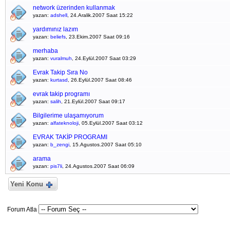
network üzerinden kullanmak
yazan:
adshell
, 24.Aralik.2007 Saat 15:22
yardımınız lazım
yazan:
beliefs
, 23.Ekim.2007 Saat 09:16
merhaba
yazan:
vuralmuh
, 24.Eylül.2007 Saat 03:29
Evrak Takip Sıra No
yazan:
kurtasd
, 26.Eylül.2007 Saat 08:46
evrak takip programı
yazan:
salih
, 21.Eylül.2007 Saat 09:17
Bilgilerime ulaşamıyorum
yazan:
alfateknoloji
, 05.Eylül.2007 Saat 03:12
EVRAK TAKİP PROGRAMI
yazan:
b_zengi
, 15.Agustos.2007 Saat 05:10
arama
yazan:
pis7li
, 24.Agustos.2007 Saat 06:09
Yeni Konu
Forum Atla