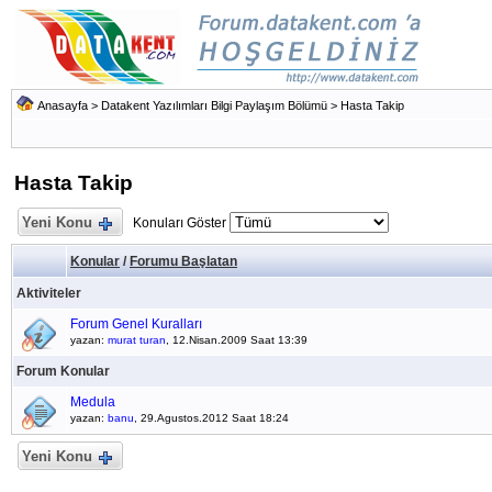
Anasayfa
>
Datakent Yazılımları Bilgi Paylaşım Bölümü
>
Hasta Takip
Hasta Takip
Yeni Konu
Konuları Göster
Konular
/
Forumu Başlatan
Aktiviteler
Forum Genel Kuralları
yazan:
murat turan
, 12.Nisan.2009 Saat 13:39
Forum Konular
Medula
yazan:
banu
, 29.Agustos.2012 Saat 18:24
Yeni Konu