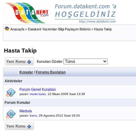
Anasayfa
>
Datakent Yazılımları Bilgi Paylaşım Bölümü
>
Hasta Takip
Hasta Takip
Yeni Konu
Konuları Göster
Konular
/
Forumu Başlatan
Aktiviteler
Forum Genel Kuralları
yazan:
murat turan
, 12.Nisan.2009 Saat 13:39
Forum Konular
Medula
yazan:
banu
, 29.Agustos.2012 Saat 18:24
Yeni Konu