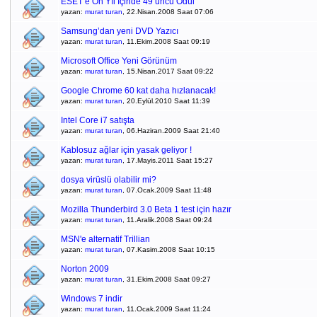
ESET’e On Yıl İçinde 49’uncu Ödül
yazan:
murat turan
, 22.Nisan.2008 Saat 07:06
Samsung’dan yeni DVD Yazıcı
yazan:
murat turan
, 11.Ekim.2008 Saat 09:19
Microsoft Office Yeni Görünüm
yazan:
murat turan
, 15.Nisan.2017 Saat 09:22
Google Chrome 60 kat daha hızlanacak!
yazan:
murat turan
, 20.Eylül.2010 Saat 11:39
Intel Core i7 satışta
yazan:
murat turan
, 06.Haziran.2009 Saat 21:40
Kablosuz ağlar için yasak geliyor !
yazan:
murat turan
, 17.Mayis.2011 Saat 15:27
dosya virüslü olabilir mi?
yazan:
murat turan
, 07.Ocak.2009 Saat 11:48
Mozilla Thunderbird 3.0 Beta 1 test için hazır
yazan:
murat turan
, 11.Aralik.2008 Saat 09:24
MSN'e alternatif Trillian
yazan:
murat turan
, 07.Kasim.2008 Saat 10:15
Norton 2009
yazan:
murat turan
, 31.Ekim.2008 Saat 09:27
Windows 7 indir
yazan:
murat turan
, 11.Ocak.2009 Saat 11:24