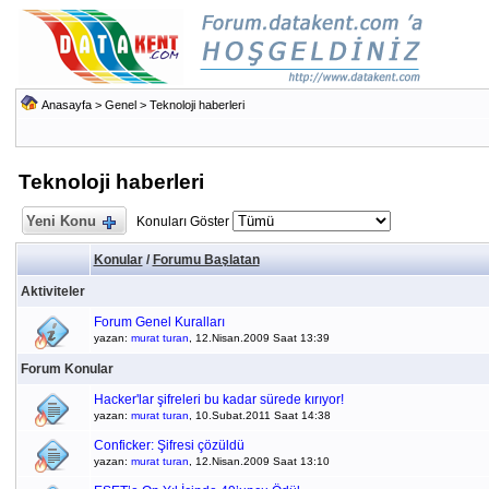
Anasayfa
>
Genel
>
Teknoloji haberleri
Teknoloji haberleri
Yeni Konu
Konuları Göster
Konular
/
Forumu Başlatan
Aktiviteler
Forum Genel Kuralları
yazan:
murat turan
, 12.Nisan.2009 Saat 13:39
Forum Konular
Hacker'lar şifreleri bu kadar sürede kırıyor!
yazan:
murat turan
, 10.Subat.2011 Saat 14:38
Conficker: Şifresi çözüldü
yazan:
murat turan
, 12.Nisan.2009 Saat 13:10