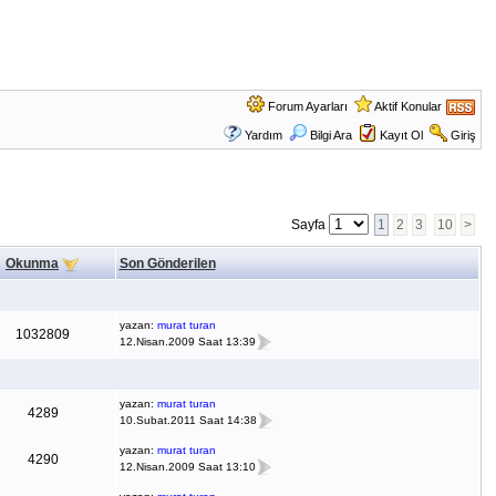
Forum Ayarları
Aktif Konular
Yardım
Bilgi Ara
Kayıt Ol
Giriş
Sayfa
1
2
3
10
>
Okunma
Son Gönderilen
yazan:
murat turan
1032809
12.Nisan.2009 Saat 13:39
yazan:
murat turan
4289
10.Subat.2011 Saat 14:38
yazan:
murat turan
4290
12.Nisan.2009 Saat 13:10