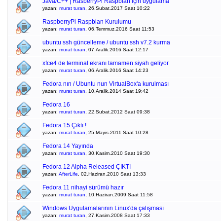
Java/C++ | RasberryPi Raspbian için uygulama
yazan:
murat turan
, 26.Subat.2017 Saat 10:22
RaspberryPi Raspbian Kurulumu
yazan:
murat turan
, 06.Temmuz.2016 Saat 11:53
ubuntu ssh güncelleme / ubuntu ssh v7.2 kurma
yazan:
murat turan
, 07.Aralik.2016 Saat 12:17
xfce4 de terminal ekranı tamamen siyah geliyor
yazan:
murat turan
, 06.Aralik.2016 Saat 14:23
Fedora nın / Ubuntu nun VirtualBox'a kurulması
yazan:
murat turan
, 10.Aralik.2014 Saat 19:42
Fedora 16
yazan:
murat turan
, 22.Subat.2012 Saat 09:38
Fedora 15 Çıktı !
yazan:
murat turan
, 25.Mayis.2011 Saat 10:28
Fedora 14 Yayında
yazan:
murat turan
, 30.Kasim.2010 Saat 19:30
Fedora 12 Alpha Released ÇIKTI
yazan:
AfterLife
, 02.Haziran.2010 Saat 13:33
Fedora 11 nihayi sürümü hazır
yazan:
murat turan
, 10.Haziran.2009 Saat 11:58
Windows Uygulamalarının Linux'da çalışması
yazan:
murat turan
, 27.Kasim.2008 Saat 17:33