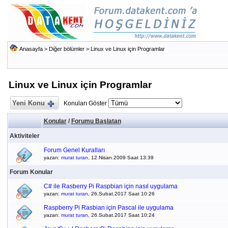
Anasayfa
>
Diğer bölümler
>
Linux ve Linux için Programlar
Linux ve Linux için Programlar
Yeni Konu
Konuları Göster
Konular
/
Forumu Başlatan
Aktiviteler
Forum Genel Kuralları
yazan:
murat turan
, 12.Nisan.2009 Saat 13:39
Forum Konular
C# ile Rasberry Pi Raspbian için nasıl uygulama
yazan:
murat turan
, 26.Subat.2017 Saat 10:26
Raspberry Pi Rasbian için Pascal ile uygulama
yazan:
murat turan
, 26.Subat.2017 Saat 10:24