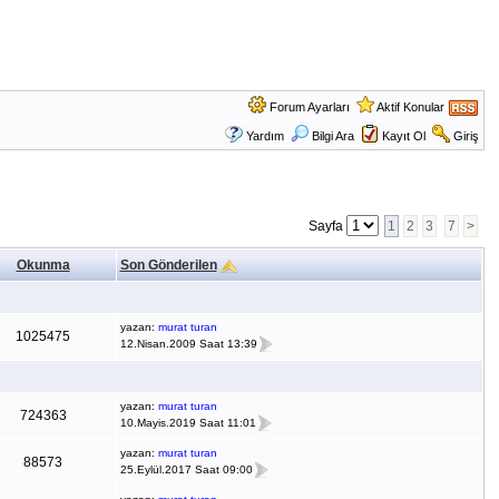
Forum Ayarları
Aktif Konular
Yardım
Bilgi Ara
Kayıt Ol
Giriş
Sayfa
1
2
3
7
>
Okunma
Son Gönderilen
yazan:
murat turan
1025475
12.Nisan.2009 Saat 13:39
yazan:
murat turan
724363
10.Mayis.2019 Saat 11:01
yazan:
murat turan
88573
25.Eylül.2017 Saat 09:00