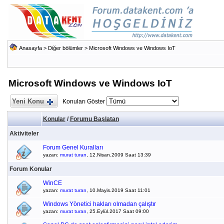
Anasayfa
>
Diğer bölümler
>
Microsoft Windows ve Windows IoT
Microsoft Windows ve Windows IoT
Yeni Konu
Konuları Göster
Konular
/
Forumu Başlatan
Aktiviteler
Forum Genel Kuralları
yazan:
murat turan
, 12.Nisan.2009 Saat 13:39
Forum Konular
WinCE
yazan:
murat turan
, 10.Mayis.2019 Saat 11:01
Windows Yönetici hakları olmadan çalıştır
yazan:
murat turan
, 25.Eylül.2017 Saat 09:00