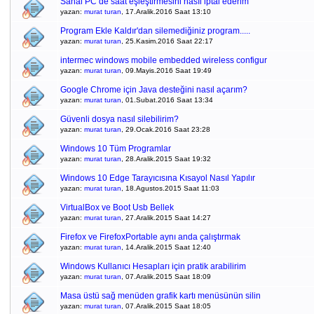
Sanal PC de saat eşleştirmesini nasıl iptal ederim
yazan:
murat turan
, 17.Aralik.2016 Saat 13:10
Program Ekle Kaldır'dan silemediğiniz program.....
yazan:
murat turan
, 25.Kasim.2016 Saat 22:17
intermec windows mobile embedded wireless configur
yazan:
murat turan
, 09.Mayis.2016 Saat 19:49
Google Chrome için Java desteğini nasıl açarım?
yazan:
murat turan
, 01.Subat.2016 Saat 13:34
Güvenli dosya nasıl silebilirim?
yazan:
murat turan
, 29.Ocak.2016 Saat 23:28
Windows 10 Tüm Programlar
yazan:
murat turan
, 28.Aralik.2015 Saat 19:32
Windows 10 Edge Tarayıcısına Kısayol Nasıl Yapılır
yazan:
murat turan
, 18.Agustos.2015 Saat 11:03
VirtualBox ve Boot Usb Bellek
yazan:
murat turan
, 27.Aralik.2015 Saat 14:27
Firefox ve FirefoxPortable aynı anda çalıştırmak
yazan:
murat turan
, 14.Aralik.2015 Saat 12:40
Windows Kullanıcı Hesapları için pratik arabilirim
yazan:
murat turan
, 07.Aralik.2015 Saat 18:09
Masa üstü sağ menüden grafik kartı menüsünün silin
yazan:
murat turan
, 07.Aralik.2015 Saat 18:05