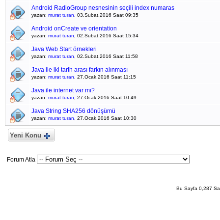
Android RadioGroup nesnesinin seçili index numaras
yazan:
murat turan
, 03.Subat.2016 Saat 09:35
Android onCreate ve orientation
yazan:
murat turan
, 02.Subat.2016 Saat 15:34
Java Web Start örnekleri
yazan:
murat turan
, 02.Subat.2016 Saat 11:58
Java ile iki tarih arası farkın alınması
yazan:
murat turan
, 27.Ocak.2016 Saat 11:15
Java ile internet var mı?
yazan:
murat turan
, 27.Ocak.2016 Saat 10:49
Java String SHA256 dönüşümü
yazan:
murat turan
, 27.Ocak.2016 Saat 10:30
Yeni Konu
Forum Atla
Bu Sayfa 0,287 San