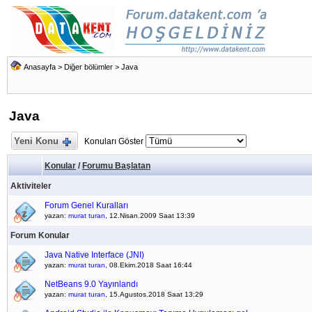
Anasayfa
>
Diğer bölümler
>
Java
Java
Yeni Konu
Konuları Göster
Konular
/
Forumu Başlatan
Aktiviteler
Forum Genel Kuralları
yazan:
murat turan
, 12.Nisan.2009 Saat 13:39
Forum Konular
Java Native Interface (JNI)
yazan:
murat turan
, 08.Ekim.2018 Saat 16:44
NetBeans 9.0 Yayınlandı
yazan:
murat turan
, 15.Agustos.2018 Saat 13:29