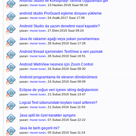
Android Studio ile Konuşmayı Tanıma Uygulaması gel
yazan:
murat turan
, 13.Haziran.2018 Saat 08:19
android studio ProGuard eşleme dosyası yükleme
yazan:
murat turan
, 04.Aralik.2017 Saat 17:58
Android Studio da yazım denetimi nasıl kapatılır?
yazan:
murat turan
, 27.Ekim.2016 Saat 09:24
Java ile rakamın aşağı veya yukarı yuvarlanması
yazan:
murat turan
, 28.Subat.2016 Saat 17:28
Android thread içerisinden TextView a veri yazmak
yazan:
murat turan
, 28.Subat.2016 Saat 16:51
Android WebView nesnesi için Zoom Control
yazan:
murat turan
, 24.Subat.2016 Saat 08:30
Android programlama ile ekranın döndürülmesi
yazan:
murat turan
, 24.Subat.2016 Saat 08:09
Eclipse de yoğun veri içeren string değişkeninin
yazan:
murat turan
, 21.Subat.2016 Saat 13:47
Logcat Text sütunundaki koytanı nasıl arttırırım?
yazan:
murat turan
, 21.Subat.2016 Saat 11:53
Java split ile özel karakter ayrışımı
yazan:
murat turan
, 07.Subat.2016 Saat 22:22
Java ile tarih geçerli mi?
yazan:
murat turan
, 05.Subat.2016 Saat 11:24