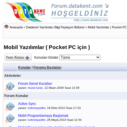
Anasayfa
>
Datakent Yazılımları Bilgi Paylaşım Bölümü
>
Mobil Yazılımlar ( Pocket PC 
Mobil Yazılımlar ( Pocket PC için )
Yeni Konu
Konuları Göster
Konular
/
Forumu Başlatan
Aktiviteler
Forum Genel Kuralları
yazan:
murat turan
, 12.Nisan.2009 Saat 13:39
Forum Konular
Active Sync
yazan:
turknetyazilim
, 18.Ekim.2010 Saat 17:23
Mobil Programlamaya Başlamak
yazan:
turknetyazilim
, 28.Mayis.2010 Saat 11:54