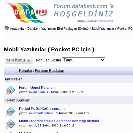
Anasayfa
>
Datakent Yazılımları Bilgi Paylaşım Bölümü
>
Mobil Yazılımlar ( Pocket PC 
Mobil Yazılımlar ( Pocket PC için )
Yeni Konu
Konuları Göster
Konular
/
Forumu Başlatan
Aktiviteler
Forum Genel Kuralları
yazan:
murat turan
, 12.Nisan.2009 Saat 13:39
Forum Konular
Pocket Pc SqlCeConnection
yazan:
mustafadanabasi
, 09.Kasim.2009 Saat 11:28
Mobil Programlama'da database'den bilgi okuma!
yazan:
regal
, 28.Subat.2010 Saat 20:11