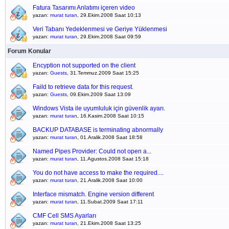
Fatura Tasarımı Anlatımı içeren video
yazan:
murat turan
, 29.Ekim.2008 Saat 10:13
Veri Tabanı Yedeklenmesi ve Geriye Yüklenmesi
yazan:
murat turan
, 29.Ekim.2008 Saat 09:59
Forum Konular
Encyption not supported on the client
yazan:
Guests
, 31.Temmuz.2009 Saat 15:25
Faild to retrieve data for this request.
yazan:
Guests
, 09.Ekim.2009 Saat 13:09
Windows Vista ile uyumluluk için güvenlik ayarı.
yazan:
murat turan
, 16.Kasim.2008 Saat 10:15
BACKUP DATABASE is terminating abnormally
yazan:
murat turan
, 01.Aralik.2008 Saat 18:58
Named Pipes Provider: Could not open a...
yazan:
murat turan
, 11.Agustos.2008 Saat 15:18
You do not have access to make the required....
yazan:
murat turan
, 21.Aralik.2008 Saat 10:00
Interface mismatch. Engine version different
yazan:
murat turan
, 11.Subat.2009 Saat 17:11
CMF Cell SMS Ayarları
yazan:
murat turan
, 21.Ekim.2008 Saat 13:25