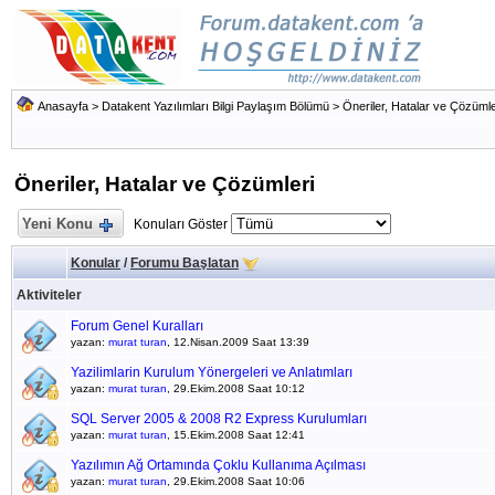
Anasayfa
>
Datakent Yazılımları Bilgi Paylaşım Bölümü
>
Öneriler, Hatalar ve Çözümle
Öneriler, Hatalar ve Çözümleri
Yeni Konu
Konuları Göster
Konular
/
Forumu Başlatan
Aktiviteler
Forum Genel Kuralları
yazan:
murat turan
, 12.Nisan.2009 Saat 13:39
Yazilimlarin Kurulum Yönergeleri ve Anlatımları
yazan:
murat turan
, 29.Ekim.2008 Saat 10:12
SQL Server 2005 & 2008 R2 Express Kurulumları
yazan:
murat turan
, 15.Ekim.2008 Saat 12:41
Yazılımın Ağ Ortamında Çoklu Kullanıma Açılması
yazan:
murat turan
, 29.Ekim.2008 Saat 10:06