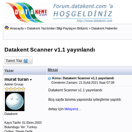
Anasayfa
>
Datakent Yazılımları Bilgi Paylaşım Bölümü
>
Datakent Haberler
Datakent Scanner v1.1 yayınlandı
Yanıt Yaz
Mesaj
Yazar
Konu: Datakent Scanner v1.1 yayınlandı
murat turan
Gönderim Zamanı: 21.Eylül.2021 Saat 07:08
Admin Group
Datakent Scanner v1.1 yayınlandı
Boş sayfa tanıma yapısında iyileştirme yapıldı.
detay için
tıklayınız...
Datakent
Kayıt Tarihi: 01.Ekim.2003
Bulundugu Yer: Turkey
Online: Sitede Değil