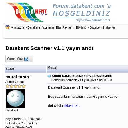
Anasayfa
>
Datakent Yazılımları Bilgi Paylaşım Bölümü
>
Datakent Haberler
Datakent Scanner v1.1 yayınlandı
Yanıt Yaz
Mesaj
Yazar
Konu: Datakent Scanner v1.1 yayınlandı
murat turan
Gönderim Zamanı: 21.Eylül.2021 Saat 07:08
Admin Group
Datakent Scanner v1.1 yayınlandı
Boş sayfa tanıma yapısında iyileştirme yapıldı.
detay için
tıklayınız...
Datakent
Kayıt Tarihi: 01.Ekim.2003
Bulundugu Yer: Turkey
Online: Sitede Değil