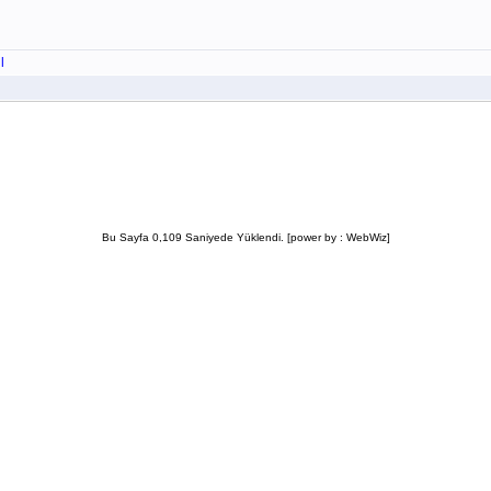
l
Bu Sayfa 0,109 Saniyede Yüklendi. [power by : WebWiz]