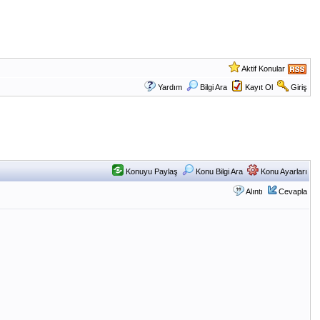
Aktif Konular
Yardım
Bilgi Ara
Kayıt Ol
Giriş
Konuyu Paylaş
Konu Bilgi Ara
Konu Ayarları
Alıntı
Cevapla