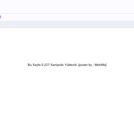
l
Bu Sayfa 0,227 Saniyede Yüklendi. [power by : WebWiz]