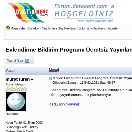
Anasayfa
>
Datakent Yazılımları Bilgi Paylaşım Bölümü
>
Datakent Haberler
Evlendirme Bildirim Programı Ücretsiz Yayınla
Yanıt Yaz
Mesaj
Yazar
Konu: Evlendirme Bildirim Programı Ücretsiz Yayın
murat turan
Gönderim Zamanı: 11.Eylül.2021 Saat 09:57
Admin Group
Evlendirme Bildirim Programı v5.3 sürümüyle birlikt
sürüm yayınlanması artık planlanmıyor.
detay için
tıklayınız...
Datakent
Kayıt Tarihi: 01.Ekim.2003
Bulundugu Yer: Turkey
Online: Sitede Değil