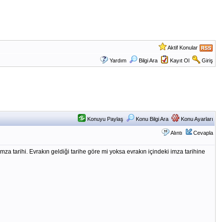
Aktif Konular
Yardım
Bilgi Ara
Kayıt Ol
Giriş
Konuyu Paylaş
Konu Bilgi Ara
Konu Ayarları
Alıntı
Cevapla
 imza tarihi. Evrakın geldiği tarihe göre mi yoksa evrakın içindeki imza tarihine