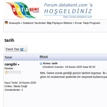
Anasayfa
>
Datakent Yazılımları Bilgi Paylaşım Bölümü
>
Evrak Takip Programi
tarih
Yanıt Yaz
Mesaj
Yazar
Konu: tarih
cangibi
Gönderim Zamanı: 19.Kasim.2020 Saat 00:42
Newbie
Mrb. Gelen evrak geldiği günün tarihini taşımaz. İki a
göre mi sıralanmalı şeklinde bir seçenek kullanıcıya 
Kayıt Tarihi: 16.Kasim.2020
Online: Sitede Değil
Gönderilenler: 2