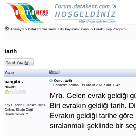
Anasayfa
>
Datakent Yazılımları Bilgi Paylaşım Bölümü
>
Evrak Takip Programi
tarih
Yanıt Yaz
Mesaj
Yazar
Konu: tarih
cangibi
Gönderim Zamanı: 19.Kasim.2020 Saat 00:42
Newbie
Mrb. Gelen evrak geldiği gü
Biri evrakın geldiği tarih. D
Kayıt Tarihi: 16.Kasim.2020
Online: Sitede Değil
Evrakın geldiği tarihe göre
Gönderilenler: 2
sıralanmalı şeklinde bir se