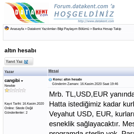
Anasayfa
>
Datakent Yazılımları Bilgi Paylaşım Bölümü
>
Banka Hesap Takip
altın hesabı
Yanıt Yaz
Mesaj
Yazar
Konu: altın hesabı
cangibi
Gönderim Zamanı: 16.Kasim.2020 Saat 19:46
Newbie
Mrb. TL,USD,EUR yanında 
Hatta istediğimiz kadar kurl
Kayıt Tarihi: 16.Kasim.2020
Online: Sitede Değil
Veyahut USD, EUR, kurları
Gönderilenler: 2
esneklik sağlayacaktır. Me
programda sterlin yok. Para