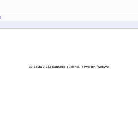
l
Bu Sayfa 0,242 Saniyede Yüklendi. [power by : WebWiz]