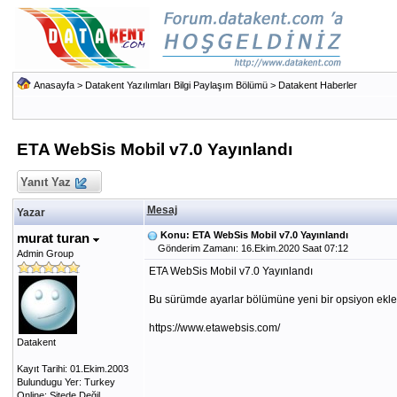
Anasayfa
>
Datakent Yazılımları Bilgi Paylaşım Bölümü
>
Datakent Haberler
ETA WebSis Mobil v7.0 Yayınlandı
Yanıt Yaz
Mesaj
Yazar
Konu: ETA WebSis Mobil v7.0 Yayınlandı
murat turan
Gönderim Zamanı: 16.Ekim.2020 Saat 07:12
Admin Group
ETA WebSis Mobil v7.0 Yayınlandı
Bu sürümde ayarlar bölümüne yeni bir opsiyon eklen
https://www.etawebsis.com/
Datakent
Kayıt Tarihi: 01.Ekim.2003
Bulundugu Yer: Turkey
Online: Sitede Değil