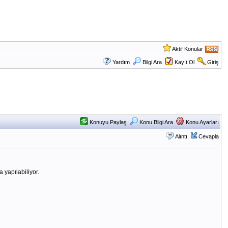
Aktif Konular
Yardım
Bilgi Ara
Kayıt Ol
Giriş
Konuyu Paylaş
Konu Bilgi Ara
Konu Ayarları
Alıntı
Cevapla
yapılabiliyor.