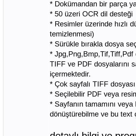
* Dokümandan bir parça y
* 50 üzeri OCR dil desteği
* Resimler üzerinde hızlı 
temizlenmesi)
* Sürükle bırakla dosya se
* Jpg,Png,Bmp,Tif,Tiff,Pdf
TIFF ve PDF dosyalarını sa
içermektedir.
* Çok sayfalı TIFF dosyası
* Seçilebilir PDF veya res
* Sayfanın tamamını veya b
dönüştürebilme ve bu text ç
detaylı bilgi ve pro