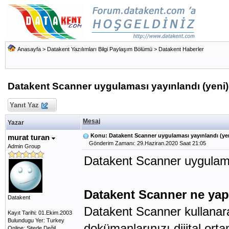
Anasayfa
>
Datakent Yazılımları Bilgi Paylaşım Bölümü
>
Datakent Haberler
Datakent Scanner uygulaması yayınlandı (yeni)
Yanıt Yaz
Mesaj
Yazar
Konu: Datakent Scanner uygulaması yayınlandı (ye
murat turan
Gönderim Zamanı: 29.Haziran.2020 Saat 21:05
Admin Group
Datakent Scanner uygulam
Datakent Scanner ne yap
Datakent
Datakent Scanner kullanara
Kayıt Tarihi: 01.Ekim.2003
Bulundugu Yer: Turkey
dokümanlarınızı dijital orta
Online: Sitede Değil