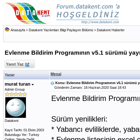
Anasayfa
>
Datakent Yazılımları Bilgi Paylaşım Bölümü
>
Datakent Haberler
Evlenme Bildirim Programının v5.1 sürümü yay
Yanıt Yaz
Mesaj
Yazar
Konu: Evlenme Bildirim Programının v5.1 sürümü 
murat turan
Gönderim Zamanı: 18.Haziran.2020 Saat 18:43
Admin Group
Evlenme Bildirim Programı
Sürüm yenilikleri:
Datakent
* Yabancı evliliklerde, yaban
Kayıt Tarihi: 01.Ekim.2003
Bulundugu Yer: Turkey
* Evlenme listesinin excel ç
Online: Sitede Değil