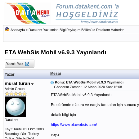
Anasayfa
>
Datakent Yazılımları Bilgi Paylaşım Bölümü
>
Datakent Haberler
ETA WebSis Mobil v6.9.3 Yayınlandı
Yanıt Yaz
Mesaj
Yazar
Konu: ETA WebSis Mobil v6.9.3 Yayınlandı
murat turan
Gönderim Zamanı: 12.Nisan.2020 Saat 15:08
Admin Group
ETA WebSis Mobil v6.9.3 Yayınlandı
Bu sürümde efatura ve earşiv farutaları için sunucu y
detatlı bilgi için
Datakent
https://www.etawebsis.com/
Kayıt Tarihi: 01.Ekim.2003
Bulundugu Yer: Turkey
veya
Online: Sitede Değil