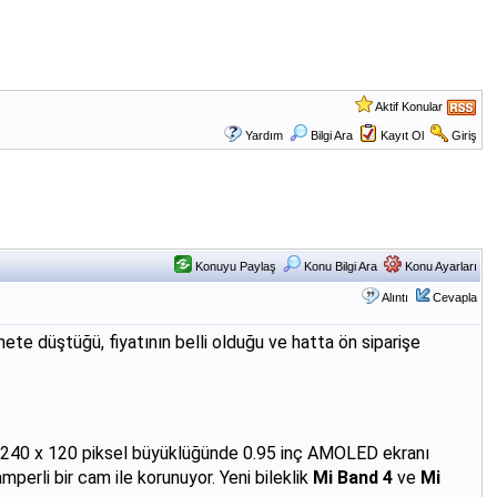
Aktif Konular
Yardım
Bilgi Ara
Kayıt Ol
Giriş
Konuyu Paylaş
Konu Bilgi Ara
Konu Ayarları
Alıntı
Cevapla
ernete düştüğü, fiyatının belli olduğu ve hatta ön siparişe
iş. 240 x 120 piksel büyüklüğünde 0.95 inç AMOLED ekranı
perli bir cam ile korunuyor. Yeni bileklik
Mi Band 4
ve
Mi