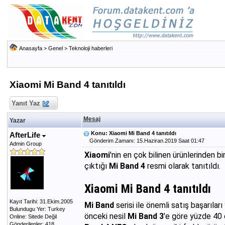
Anasayfa
>
Genel
>
Teknoloji haberleri
Xiaomi Mi Band 4 tanıtıldı
Yanıt Yaz
Mesaj
Yazar
Konu: Xiaomi Mi Band 4 tanıtıldı
AfterLife
Gönderim Zamanı: 15.Haziran.2019 Saat 01:47
Admin Group
Xiaomi
'nin en çok bilinen ürünlerinden bi
çıktığı
Mi Band 4
resmi olarak tanıtıldı.
Xiaomi Mi Band 4 tanıtıldı
Kayıt Tarihi: 31.Ekim.2005
Mi Band
serisi ile önemli satış başarılar
Bulundugu Yer: Turkey
önceki nesil
Mi Band 3
'e göre yüzde 40 d
Online: Sitede Değil
Gönderilenler: 418