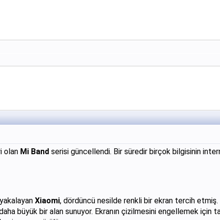
ri olan
Mi Band
serisi güncellendi. Bir süredir birçok bilgisinin int
ı yakalayan
Xiaomi
, dördüncü nesilde renkli bir ekran tercih etm
aha büyük bir alan sunuyor. Ekranın çizilmesini engellemek için tam