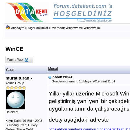
Anasayfa
>
Diğer bölümler
>
Microsoft Windows ve Windows IoT
WinCE
Yanıt Yaz
Mesaj
Yazar
Konu: WinCE
murat turan
Gönderim Zamanı: 10.Mayis.2019 Saat 11:01
Admin Group
Yıllar yıllar üzerine Microsoft
geliştirilmiş yani yeni bir çekir
uygulamalarını da çalıştıracağı s
Datakent
detay aşağıdaki adreste
Kayıt Tarihi: 01.Ekim.2003
Bulundugu Yer: Turkey
https://blogs.windows.com/buildingapps/2019/05/0
Online: Sitede Değil