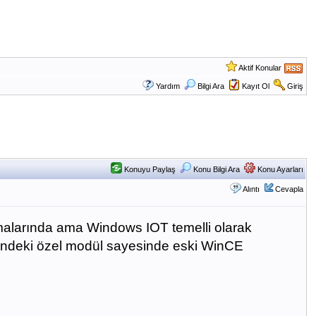
Aktif Konular
Yardım
Bilgi Ara
Kayıt Ol
Giriş
Konuyu Paylaş
Konu Bilgi Ara
Konu Ayarları
Alıntı
Cevapla
amalarında ama Windows IOT temelli olarak
risindeki özel modül sayesinde eski WinCE