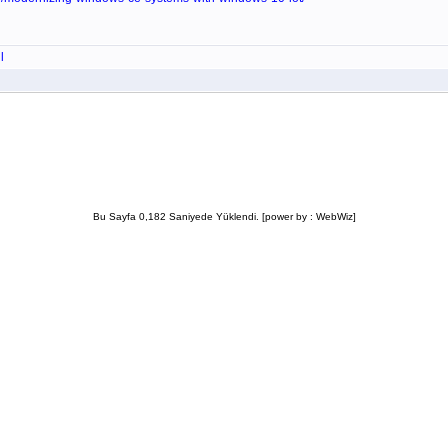
l
Bu Sayfa 0,182 Saniyede Yüklendi. [power by : WebWiz]