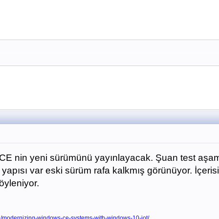
 WinCE nin yeni sürümünü yayınlayacak. Şuan test aş
dek yapısı var eski sürüm rafa kalkmış görünüyor. İçe
öyleniyor.
7/modernizing-windows-ce-systems-with-windows-10-iot/