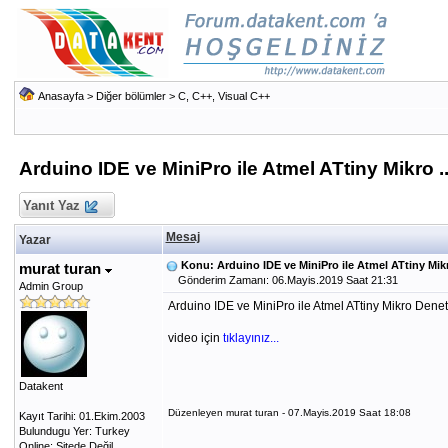
Anasayfa
>
Diğer bölümler
>
C, C++, Visual C++
Arduino IDE ve MiniPro ile Atmel ATtiny Mikro ..
Yanıt Yaz
Mesaj
Yazar
Konu: Arduino IDE ve MiniPro ile Atmel ATtiny Mikro
murat turan
Gönderim Zamanı: 06.Mayis.2019 Saat 21:31
Admin Group
Arduino IDE ve MiniPro ile Atmel ATtiny Mikro Denet
video için
tıklayınız...
Datakent
Düzenleyen murat turan - 07.Mayis.2019 Saat 18:08
Kayıt Tarihi: 01.Ekim.2003
Bulundugu Yer: Turkey
Online: Sitede Değil