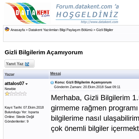
Anasayfa
>
Datakent Yazılımları Bilgi Paylaşım Bölümü
>
Gizli Bilgiler
Gizli Bilgilerim Açamıyorum
Yanıt Yaz
Mesaj
Yazar
Konu: Gizli Bilgilerim Açamıyorum
attalos07
Gönderim Zamanı: 20.Ekim.2018 Saat 09:11
Newbie
Merhaba, Gizli Bilgilerim 
girmeme rağmen programı aç
Kayıt Tarihi: 07.Ekim.2018
Bulundugu Yer: Isparta
bilgilerime nasıl ulaşabiliri
Online: Sitede Değil
Gönderilenler: 9
çok önemli bilgiler içermek