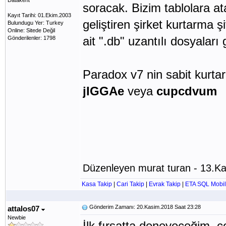
Datakent
soracak. Bizim tablolara at
Kayıt Tarihi: 01.Ekim.2003
geliştiren şirket kurtarma 
Bulundugu Yer: Turkey
Online: Sitede Değil
ait ".db" uzantılı dosyalar
Gönderilenler: 1798
Paradox v7 nin sabit kurtar
jIGGAe
veya
cupcdvum
Düzenleyen murat turan - 13.K
Kasa Takip
|
Cari Takip
|
Evrak Takip
|
ETA SQL Mobil
Gönderim Zamanı: 20.Kasim.2018 Saat 23:28
attalos07
Newbie
İlk fırsatta deneyeceğim, ço