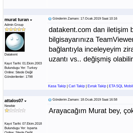
Gönderim Zamanı: 17.Ocak.2019 Saat 10:16
murat turan
Admin Group
datakent.com dan iletişim 
bilgisayarınıza TeamViewer k
bağlantıyla inceleyeyim zir
Datakent
uzantı vs.. değişmiş olabilir
Kayıt Tarihi: 01.Ekim.2003
Bulundugu Yer: Turkey
Online: Sitede Değil
Gönderilenler: 1798
Kasa Takip
|
Cari Takip
|
Evrak Takip
|
ETA SQL Mobil
Gönderim Zamanı: 18.Ocak.2019 Saat 16:58
attalos07
Newbie
Arayacağım Murat bey, çok
Kayıt Tarihi: 07.Ekim.2018
Bulundugu Yer: Isparta
Online: Sitede Değil