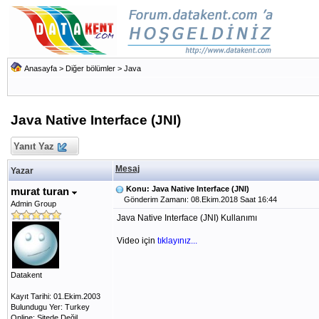
Anasayfa
>
Diğer bölümler
>
Java
Java Native Interface (JNI)
Yanıt Yaz
Mesaj
Yazar
Konu: Java Native Interface (JNI)
murat turan
Gönderim Zamanı: 08.Ekim.2018 Saat 16:44
Admin Group
Java Native Interface (JNI) Kullanımı
Video için
tıklayınız...
Datakent
Kayıt Tarihi: 01.Ekim.2003
Bulundugu Yer: Turkey
Online: Sitede Değil