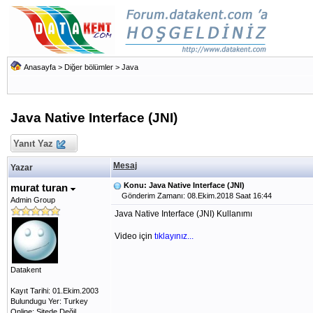
Anasayfa
>
Diğer bölümler
>
Java
Java Native Interface (JNI)
Yanıt Yaz
Mesaj
Yazar
Konu: Java Native Interface (JNI)
murat turan
Gönderim Zamanı: 08.Ekim.2018 Saat 16:44
Admin Group
Java Native Interface (JNI) Kullanımı
Video için
tıklayınız...
Datakent
Kayıt Tarihi: 01.Ekim.2003
Bulundugu Yer: Turkey
Online: Sitede Değil