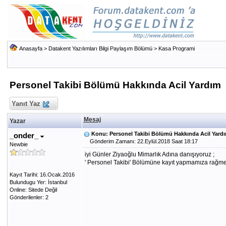
Anasayfa
>
Datakent Yazılımları Bilgi Paylaşım Bölümü
>
Kasa Programi
Personel Takibi Bölümü Hakkında Acil Yardım
Yanıt Yaz
Mesaj
Yazar
Konu: Personel Takibi Bölümü Hakkında Acil Yard
_onder_
Gönderim Zamanı: 22.Eylül.2018 Saat 18:17
Newbie
iyi Günler Ziyaoğlu Mimarlık Adına danışıyoruz ;
' Personel Takibi' Bölümüne kayıt yapmamıza rağmen 
Kayıt Tarihi: 16.Ocak.2016
Bulundugu Yer: İstanbul
Online: Sitede Değil
Gönderilenler: 2