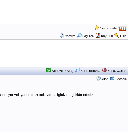
Aktif Konular
Yardım
Bilgi Ara
Kayıt Ol
Giriş
Konuyu Paylaş
Konu Bilgi Ara
Konu Ayarları
Alıntı
Cevapla
şmıyor.Acil yardımınızı bekliyoruz.İlginize teşekkür ederiz