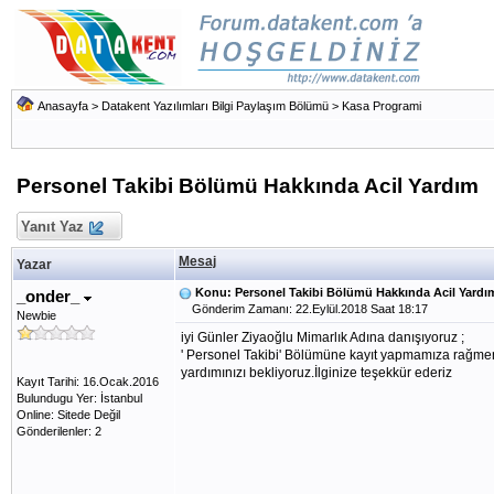
Anasayfa
>
Datakent Yazılımları Bilgi Paylaşım Bölümü
>
Kasa Programi
Personel Takibi Bölümü Hakkında Acil Yardım
Yanıt Yaz
Mesaj
Yazar
Konu: Personel Takibi Bölümü Hakkında Acil Yardı
_onder_
Gönderim Zamanı: 22.Eylül.2018 Saat 18:17
Newbie
iyi Günler Ziyaoğlu Mimarlık Adına danışıyoruz ;
' Personel Takibi' Bölümüne kayıt yapmamıza rağmen 
yardımınızı bekliyoruz.İlginize teşekkür ederiz
Kayıt Tarihi: 16.Ocak.2016
Bulundugu Yer: İstanbul
Online: Sitede Değil
Gönderilenler: 2