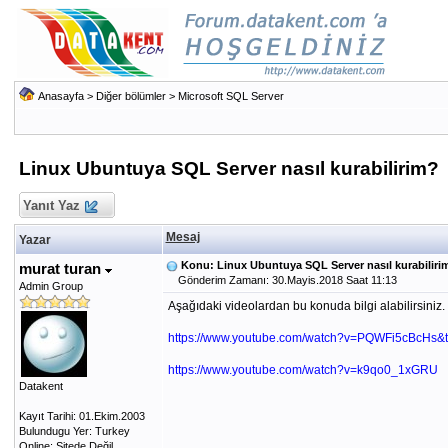
Anasayfa
>
Diğer bölümler
>
Microsoft SQL Server
Linux Ubuntuya SQL Server nasıl kurabilirim?
Yanıt Yaz
Mesaj
Yazar
Konu: Linux Ubuntuya SQL Server nasıl kurabiliri
murat turan
Gönderim Zamanı: 30.Mayis.2018 Saat 11:13
Admin Group
Aşağıdaki videolardan bu konuda bilgi alabilirsiniz.
https://www.youtube.com/watch?v=PQWFi5cBcHs&
https://www.youtube.com/watch?v=k9qo0_1xGRU
Datakent
Kayıt Tarihi: 01.Ekim.2003
Bulundugu Yer: Turkey
Online: Sitede Değil