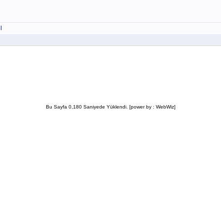
l
Bu Sayfa 0,180 Saniyede Yüklendi. [power by : WebWiz]