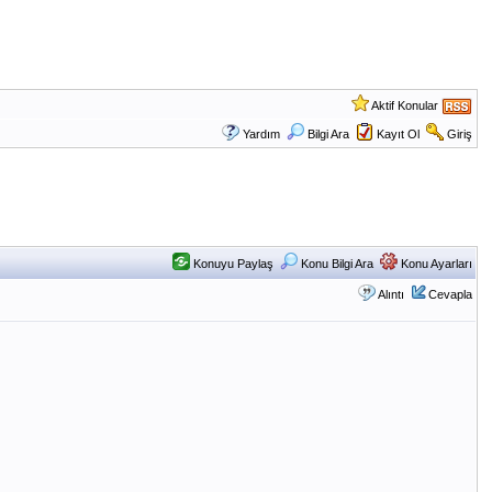
Aktif Konular
Yardım
Bilgi Ara
Kayıt Ol
Giriş
Konuyu Paylaş
Konu Bilgi Ara
Konu Ayarları
Alıntı
Cevapla