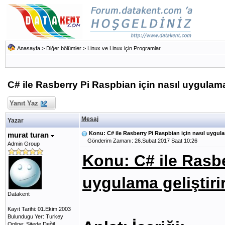
Anasayfa
>
Diğer bölümler
>
Linux ve Linux için Programlar
C# ile Rasberry Pi Raspbian için nasıl uygulam
Yanıt Yaz
Mesaj
Yazar
Konu: C# ile Rasberry Pi Raspbian için nasıl uygul
murat turan
Gönderim Zamanı: 26.Subat.2017 Saat 10:26
Admin Group
Konu: C# ile Rasbe
uygulama geliştiri
Datakent
Kayıt Tarihi: 01.Ekim.2003
Bulundugu Yer: Turkey
Online: Sitede Değil