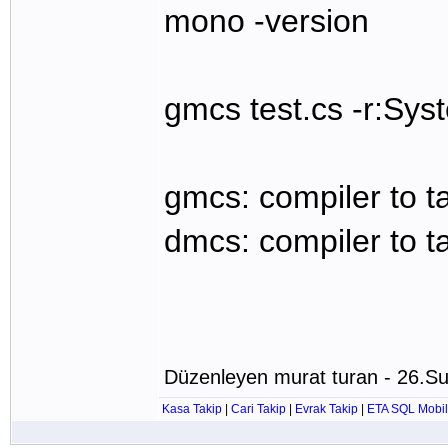
mono -version
gmcs test.cs -r:Sy
gmcs: compiler to ta
dmcs: compiler to ta
Düzenleyen murat turan - 26.S
Kasa Takip
|
Cari Takip
|
Evrak Takip
|
ETA SQL Mobil