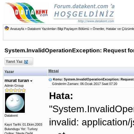
Anasayfa
>
Datakent Yazılımları Bilgi Paylaşım Bölümü
>
Öneriler, Hatalar ve Çözümle
System.InvalidOperationException: Request for
Yanıt Yaz
Mesaj
Yazar
Konu: System.InvalidOperationException: Request 
murat turan
Gönderim Zamanı: 06.Ocak.2017 Saat 07:20
Admin Group
Hata:
"System.InvalidOper
Datakent
invalid: application
Kayıt Tarihi: 01.Ekim.2003
Bulundugu Yer: Turkey
Online: Sitede Değil