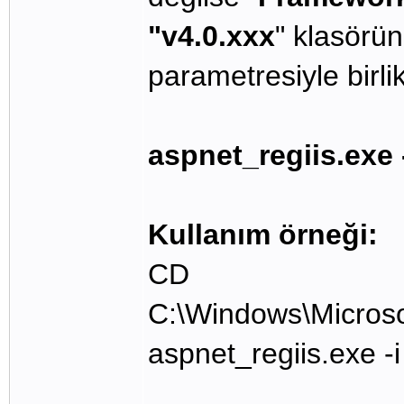
"v4.0.xxx
" klasörü
parametresiyle birlik
aspnet_regiis.exe 
Kullanım örneği:
CD
C:\Windows\Micros
aspnet_regiis.exe -i