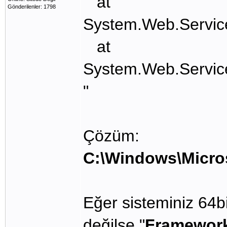
at
Gönderilenler: 1798
System.Web.Service
at
System.Web.Servic
"
Çözüm:
C:\Windows\Micro
Eğer sisteminiz 64bi
değilse "
Framewor