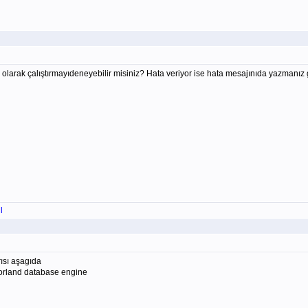
arak çalıştırmayıdeneyebilir misiniz? Hata veriyor ise hata mesajınıda yazmanız 
l
arısı aşagıda
e borland database engine