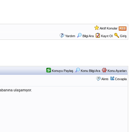
Aktif Konular
Yardım
Bilgi Ara
Kayıt Ol
Giriş
Konuyu Paylaş
Konu Bilgi Ara
Konu Ayarları
Alıntı
Cevapla
tabanına ulaşamıyor.