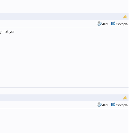
Alıntı
Cevapla
gerekiyor.
Alıntı
Cevapla