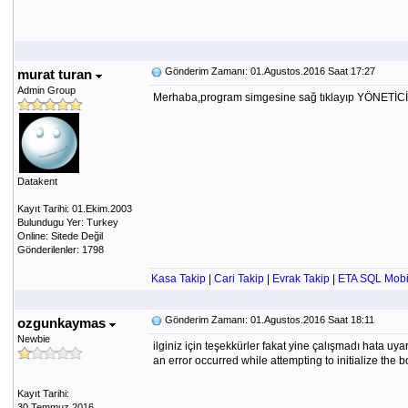
Gönderim Zamanı: 01.Agustos.2016 Saat 17:27
murat turan
Admin Group
Merhaba,program simgesine sağ tıklayıp YÖNETİCİ ol
Datakent
Kayıt Tarihi: 01.Ekim.2003
Bulundugu Yer: Turkey
Online: Sitede Değil
Gönderilenler: 1798
Kasa Takip
|
Cari Takip
|
Evrak Takip
|
ETA SQL Mobi
Gönderim Zamanı: 01.Agustos.2016 Saat 18:11
ozgunkaymas
Newbie
ilginiz için teşekkürler fakat yine çalışmadı hata uy
an error occurred while attempting to initialize th
Kayıt Tarihi:
30.Temmuz.2016