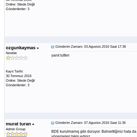
Online: Sitede Değil
Gönderilenler: 3
Gönderim Zamanı: 03.Agustos.2016 Saat 17:36
ozgunkaymas
Newbie
yanıt lutfen
Kayıt Tarihi:
30.Temmuz.2016
Online: Sitede Değil
Gönderilenler: 3
Gönderim Zamanı: 07.Agustos.2016 Saat 11:36
murat turan
Admin Group
BDE kurulmamış gibi duruyor. Bahsettiğiniz hata 
yönergeleri takip ediniz.