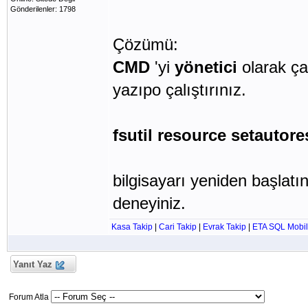
Gönderilenler: 1798
Çözümü:
CMD
'yi
yönetici
olarak ça
yazıpo çalıştırınız.
fsutil resource setautores
bilgisayarı yeniden başlatı
deneyiniz.
Kasa Takip
|
Cari Takip
|
Evrak Takip
|
ETA SQL Mobil
Yanıt Yaz
Forum Atla