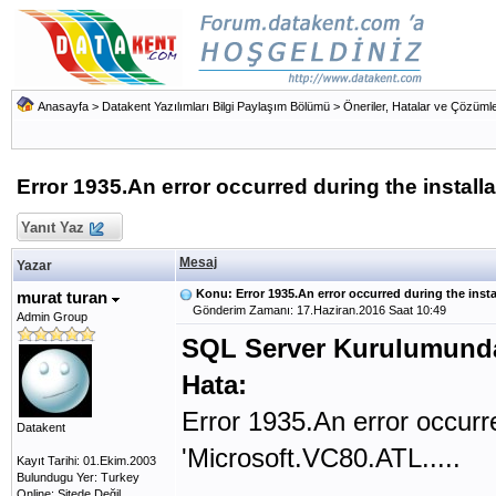
Anasayfa
>
Datakent Yazılımları Bilgi Paylaşım Bölümü
>
Öneriler, Hatalar ve Çözümle
Error 1935.An error occurred during the installa
Yanıt Yaz
Mesaj
Yazar
Konu: Error 1935.An error occurred during the instal
murat turan
Gönderim Zamanı: 17.Haziran.2016 Saat 10:49
Admin Group
SQL Server Kurulumunda
Hata:
Error 1935.An error occurre
Datakent
'Microsoft.VC80.ATL.....
Kayıt Tarihi: 01.Ekim.2003
Bulundugu Yer: Turkey
Online: Sitede Değil