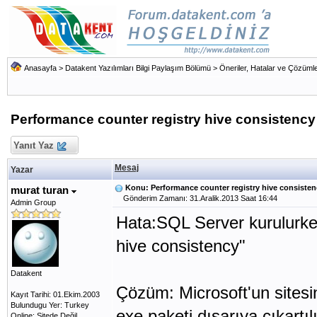
Anasayfa
>
Datakent Yazılımları Bilgi Paylaşım Bölümü
>
Öneriler, Hatalar ve Çözümle
Performance counter registry hive consistency
Yanıt Yaz
Mesaj
Yazar
Konu: Performance counter registry hive consisten
murat turan
Gönderim Zamanı: 31.Aralik.2013 Saat 16:44
Admin Group
Hata:SQL Server kurulurke
hive consistency"
Datakent
Çözüm: Microsoft'un sites
Kayıt Tarihi: 01.Ekim.2003
Bulundugu Yer: Turkey
exe paketi dışarıya çıkart
Online: Sitede Değil