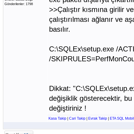
Gönderilenler: 1798
>>Çalıştır kısmına girilir
çalıştırılması ağlanır ve aş
basılır.
C:\SQLEx\setup.exe /ACTI
/SKIPRULES=PerfMonCoun
Dikkat: "C:\SQLEx\setup.e
değişiklik gösterecektir, b
değiştiriniz !
Kasa Takip
|
Cari Takip
|
Evrak Takip
|
ETA SQL Mobil