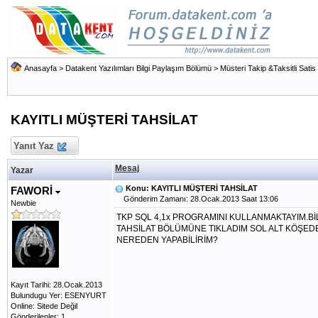
Anasayfa
>
Datakent Yazılımları Bilgi Paylaşım Bölümü
>
Müsteri Takip &Taksitli Satis
KAYITLI MÜŞTERİ TAHSİLAT
Yanıt Yaz
Mesaj
Yazar
Konu: KAYITLI MÜŞTERİ TAHSİLAT
FAWORİ
Gönderim Zamanı: 28.Ocak.2013 Saat 13:06
Newbie
TKP SQL 4,1x PROGRAMINI KULLANMAKTAYIM.Bİ
TAHSİLAT BÖLÜMÜNE TIKLADIM SOL ALT KÖŞEDE
NEREDEN YAPABİLİRİM?
Kayıt Tarihi: 28.Ocak.2013
Bulundugu Yer: ESENYURT
Online: Sitede Değil
Gönderilenler: 1