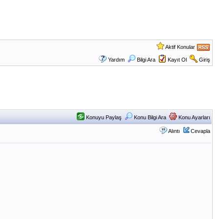
Aktif Konular
Yardım
Bilgi Ara
Kayıt Ol
Giriş
Konuyu Paylaş
Konu Bilgi Ara
Konu Ayarları
Alıntı
Cevapla