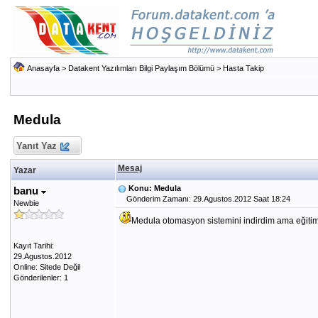
Anasayfa
>
Datakent Yazılımları Bilgi Paylaşım Bölümü
>
Hasta Takip
Medula
Yanıt Yaz
Mesaj
Yazar
Konu: Medula
banu
Gönderim Zamanı: 29.Agustos.2012 Saat 18:24
Newbie
Medula otomasyon sistemini indirdim ama eğitim
Kayıt Tarihi:
29.Agustos.2012
Online: Sitede Değil
Gönderilenler: 1