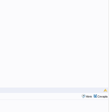
Alıntı
Cevapla