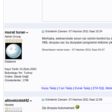
Gönderim Zamanı: 07.Haziran.2011 Saat 10:24
murat turan
Admin Group
Merhaba, webservisde sorun var sürüm kontrol bu s
XML dosyası var. bu dosyaları programın köküne çıka
Düzenleyen murat turan - 07.Haziran.2011 Saat 20:47
Datakent
Kayıt Tarihi: 01.Ekim.2003
Bulundugu Yer: Turkey
Online: Sitede Değil
Gönderilenler: 1798
Kasa Takip
|
Cari Takip
|
Evrak Takip
|
ETA SQL Mobi
Gönderim Zamanı: 07.Haziran.2011 Saat 12:58
altinekinbld42
Newbie
Zip dosyası bulunamadı