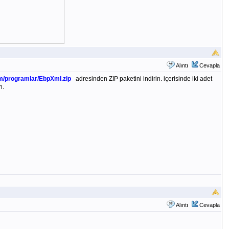
Alıntı
Cevapla
/programlar/
EbpXml.zip
adresinden ZIP paketini indirin. içerisinde iki adet
n.
Alıntı
Cevapla