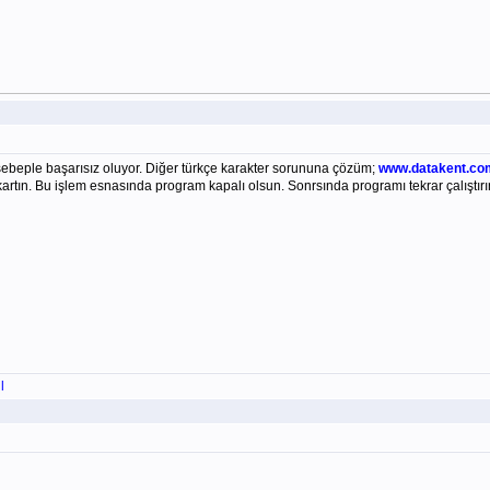
ebeple başarısız oluyor. Diğer türkçe karakter sorununa çözüm;
www.datakent.com
rtın. Bu işlem esnasında program kapalı olsun. Sonrsında programı tekrar çalıştırı
l