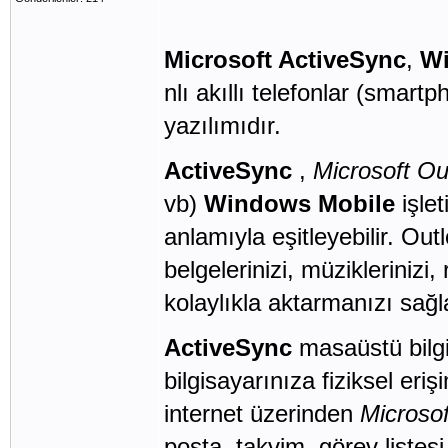
Microsoft ActiveSync
,
W
nlı akıllı
telefonlar
(smartp
yazılımıdır.
ActiveSync
,
Microsoft Ou
vb)
Windows Mobile
işle
anlamıyla eşitleyebilir. Outl
belgelerinizi, müziklerinizi,
kolaylıkla aktarmanızı sağl
ActiveSync
masaüstü bilgi
bilgisayarınıza fiziksel er
internet
üzerinden
Microso
posta, takvim, görev listes