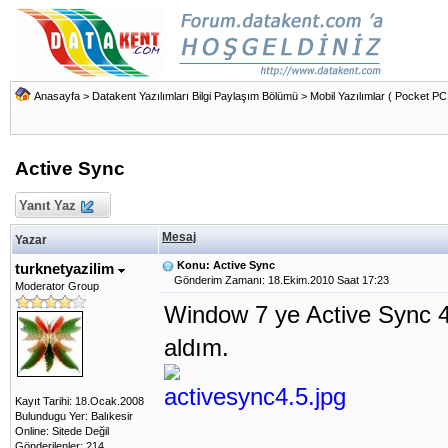
Anasayfa
>
Datakent Yazılımları Bilgi Paylaşım Bölümü
>
Mobil Yazılımlar ( Pocket PC 
Active Sync
Yanıt Yaz
Mesaj
Yazar
Konu: Active Sync
turknetyazilim
Gönderim Zamanı: 18.Ekim.2010 Saat 17:23
Moderator Group
Window 7 ye Active Sync 4
aldım.
Kayıt Tarihi: 18.Ocak.2008
Bulundugu Yer: Balıkesir
Online: Sitede Değil
Gönderilenler: 214