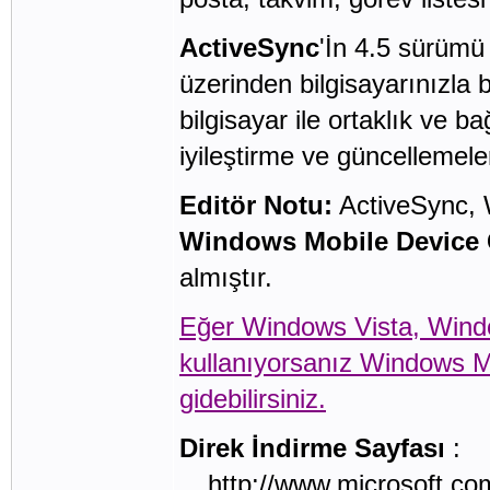
ActiveSync
'
İn
4.5 sürümü
üzerinden bilgisayarınızla
b
bilgisayar
ile
ortaklık ve
bağ
iyileştirme
ve güncellemel
Editör Notu:
ActiveSync, 
Windows Mobile Device 
almıştır.
Eğer Windows Vista, Window
kullanıyorsanız Windows M
gidebilirsiniz.
Direk İndirme Sayfası
:
__http://www.microsoft.co