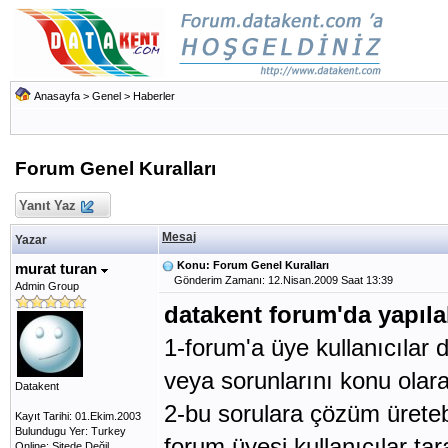
Anasayfa
>
Genel
>
Haberler
Forum Genel Kuralları
Yanıt Yaz
Mesaj
Yazar
Konu: Forum Genel Kuralları
murat turan
Gönderim Zamanı: 12.Nisan.2009 Saat 13:39
Admin Group
datakent forum'da yapılab
1-forum'a üye kullanıcılar 
veya sorunlarını konu olara
Datakent
2-bu sorulara çözüm üretebi
Kayıt Tarihi: 01.Ekim.2003
Bulundugu Yer: Turkey
forum üyesi kullanıcılar ta
Online: Sitede Değil