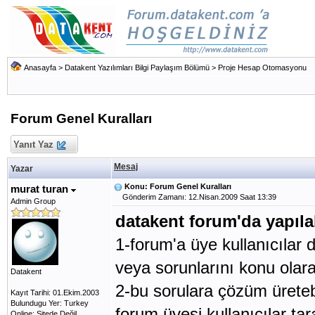
Anasayfa
>
Datakent Yazılımları Bilgi Paylaşım Bölümü
>
Proje Hesap Otomasyonu
Forum Genel Kuralları
Yanıt Yaz
Mesaj
Yazar
Konu: Forum Genel Kuralları
murat turan
Gönderim Zamanı: 12.Nisan.2009 Saat 13:39
Admin Group
datakent forum'da yapılab
1-forum'a üye kullanıcılar 
veya sorunlarını konu olara
Datakent
2-bu sorulara çözüm üretebi
Kayıt Tarihi: 01.Ekim.2003
Bulundugu Yer: Turkey
forum üyesi kullanıcılar ta
Online: Sitede Değil