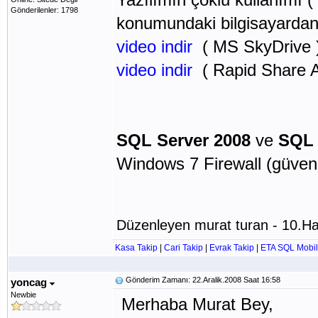
Gönderilenler: 1798
konumundaki bilgisayardan e
video indir
( MS SkyDrive 
video indir
( Rapid Share Al
SQL Server 2008
ve
SQL 
Windows 7 Firewall (güvenl
Düzenleyen murat turan - 10.Ha
Kasa Takip
|
Cari Takip
|
Evrak Takip
|
ETA SQL Mobil
Gönderim Zamanı: 22.Aralik.2008 Saat 16:58
yoncag
Newbie
Merhaba Murat Bey,