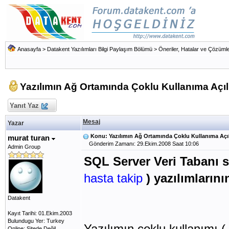
Anasayfa
>
Datakent Yazılımları Bilgi Paylaşım Bölümü
>
Öneriler, Hatalar ve Çözümle
Yazılımın Ağ Ortamında Çoklu Kullanıma Açı
Yanıt Yaz
Mesaj
Yazar
Konu: Yazılımın Ağ Ortamında Çoklu Kullanıma Açı
murat turan
Gönderim Zamanı: 29.Ekim.2008 Saat 10:06
Admin Group
SQL Server Veri Tabanı s
hasta takip
) yazılımların
Datakent
Kayıt Tarihi: 01.Ekim.2003
Bulundugu Yer: Turkey
Yazılımın çoklu kullanımı (
Online: Sitede Değil