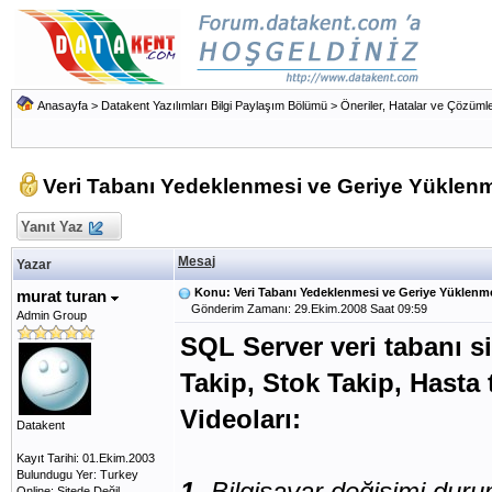
Anasayfa
>
Datakent Yazılımları Bilgi Paylaşım Bölümü
>
Öneriler, Hatalar ve Çözümle
Veri Tabanı Yedeklenmesi ve Geriye Yüklen
Yanıt Yaz
Mesaj
Yazar
Konu: Veri Tabanı Yedeklenmesi ve Geriye Yüklenm
murat turan
Gönderim Zamanı: 29.Ekim.2008 Saat 09:59
Admin Group
SQL Server veri tabanı si
Takip, Stok Takip, Hasta
Videoları:
Datakent
Kayıt Tarihi: 01.Ekim.2003
Bulundugu Yer: Turkey
1-
Bilgisayar değişimi dur
Online: Sitede Değil