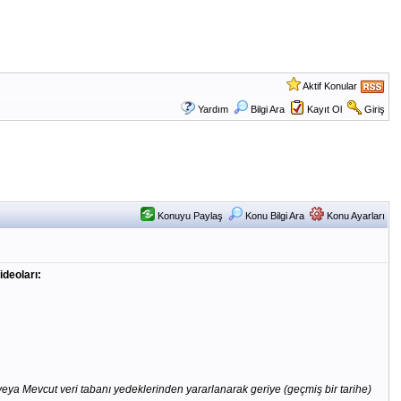
Aktif Konular
Yardım
Bilgi Ara
Kayıt Ol
Giriş
Konuyu Paylaş
Konu Bilgi Ara
Konu Ayarları
ideoları:
ya Mevcut veri tabanı yedeklerinden yararlanarak geriye (geçmiş bir tarihe)