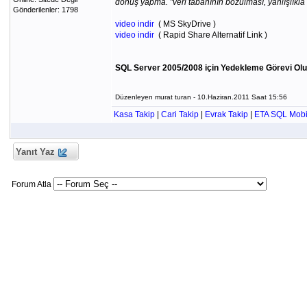
dönüş yapma. "veri tabanının bozulması, yanlışlıkl
Gönderilenler: 1798
video indir
( MS SkyDrive )
video indir
( Rapid Share Alternatif Link )
SQL Server 2005/2008 için Yedekleme Görevi Ol
Düzenleyen murat turan - 10.Haziran.2011 Saat 15:56
Kasa Takip
|
Cari Takip
|
Evrak Takip
|
ETA SQL Mobi
Yanıt Yaz
Forum Atla