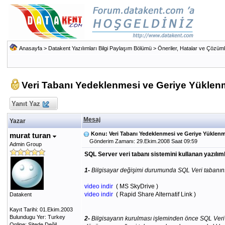
Anasayfa
>
Datakent Yazılımları Bilgi Paylaşım Bölümü
>
Öneriler, Hatalar ve Çözüml
Veri Tabanı Yedeklenmesi ve Geriye Yüklen
Yanıt Yaz
Mesaj
Yazar
Konu: Veri Tabanı Yedeklenmesi ve Geriye Yüklenm
murat turan
Gönderim Zamanı: 29.Ekim.2008 Saat 09:59
Admin Group
SQL Server veri tabanı sistemini kullanan yazılıml
1-
Bilgisayar değişimi durumunda SQL Veri tabanının
video indir
( MS SkyDrive )
video indir
( Rapid Share Alternatif Link )
Datakent
Kayıt Tarihi: 01.Ekim.2003
Bulundugu Yer: Turkey
2-
Bilgisayarın kurulması işleminden önce SQL Veri
Online: Sitede Değil