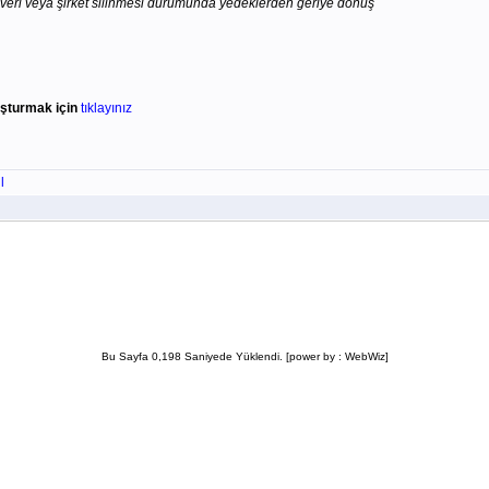
a veri veya şirket silinmesi durumunda yedeklerden geriye dönüş
uşturmak için
tıklayınız
l
Bu Sayfa 0,198 Saniyede Yüklendi. [power by : WebWiz]