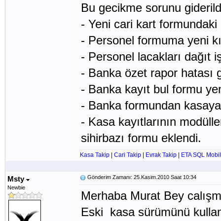
Bu gecikme sorunu giderild
- Yeni cari kart formundaki
- Personel formuma yeni kı
- Personel lacakları dağıt i
- Banka özet rapor hatası gi
- Banka kayıt bul formu yen
- Banka formundan kasaya a
- Kasa kayıtlarının modüllerl
sihirbazı formu eklendi.
Kasa Takip
|
Cari Takip
|
Evrak Takip
|
ETA SQL Mobil
Gönderim Zamanı: 25.Kasim.2010 Saat 10:34
Msty
Newbie
Merhaba Murat Bey calışmal
Eski kasa sürümünü kullan