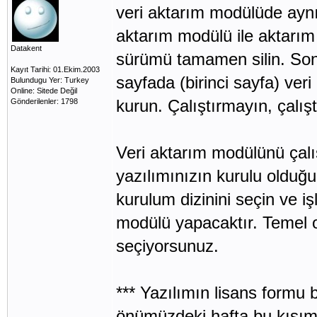
veri aktarım modülüde aynı 
aktarım modülü ile aktarı
Datakent
sürümü tamamen silin. Sonra
Kayıt Tarihi: 01.Ekim.2003
sayfada (birinci sayfa) ver
Bulundugu Yer: Turkey
Online: Sitede Değil
kurun. Çalıştırmayın, çalış
Gönderilenler: 1798
Veri aktarım modülünü çalı
yazılımınızın kurulu olduğu
kurulum dizinini seçin ve i
modülü yapacaktır. Temel ol
seçiyorsunuz.
*** Yazılımın lisans formu b
önümüzdeki hafta bu kısım