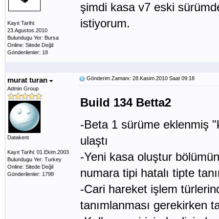
şimdi kasa v7 eski sürümdek
istiyorum.
Kayıt Tarihi:
23.Agustos.2010
Bulundugu Yer: Bursa
Online: Sitede Değil
Gönderilenler: 18
Gönderim Zamanı: 28.Kasim.2010 Saat 09:18
murat turan
Admin Group
Build 134 Betta2
-Beta 1 sürüme eklenmiş "k
ulaştı
Datakent
Kayıt Tarihi: 01.Ekim.2003
-Yeni kasa oluştur bölümün
Bulundugu Yer: Turkey
Online: Sitede Değil
numara tipi hatalı tipte ta
Gönderilenler: 1798
-Cari hareket işlem türleri
tanımlanması gerekirken ta