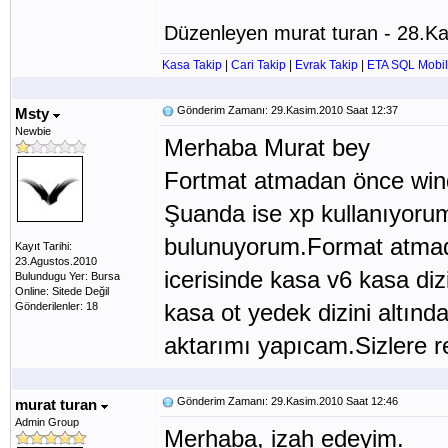
Düzenleyen murat turan - 28.K
Kasa Takip
|
Cari Takip
|
Evrak Takip
|
ETA SQL Mobil
Gönderim Zamanı: 29.Kasim.2010 Saat 12:37
Msty
Newbie
Merhaba Murat bey
Fortmat atmadan önce win
Şuanda ise xp kullanıyorum
bulunuyorum.Format atmada
Kayıt Tarihi:
23.Agustos.2010
icerisinde kasa v6 kasa di
Bulundugu Yer: Bursa
Online: Sitede Değil
kasa ot yedek dizini altınd
Gönderilenler: 18
aktarımı yapıcam.Sizlere r
Gönderim Zamanı: 29.Kasim.2010 Saat 12:46
murat turan
Admin Group
Merhaba, izah edeyim.