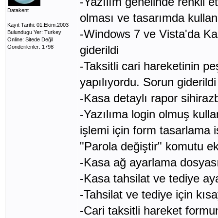
-Yazılım genelinde renkli e
Datakent
olması ve tasarımda kullanı
Kayıt Tarihi: 01.Ekim.2003
-Windows 7 ve Vista'da Ka
Bulundugu Yer: Turkey
Online: Sitede Değil
giderildi
Gönderilenler: 1798
-Taksitli cari hareketinin 
yapılıyordu. Sorun giderildi
-Kasa detaylı rapor sihirazb
-Yazılıma login olmuş kullan
işlemi için form tasarlama
"Parola değiştir" komutu ek
-Kasa ağ ayarlama dosyası
-Kasa tahsilat ve tediye ay
-Tahsilat ve tediye için kıs
-Cari taksitli hareket formun