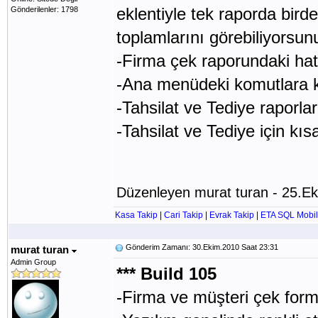
eklentiyle tek raporda birde
Gönderilenler: 1798
toplamlarını görebiliyorsun
-Firma çek raporundaki hata
-Ana menüdeki komutlara kı
-Tahsilat ve Tediye raporları
-Tahsilat ve Tediye için kıs
Düzenleyen murat turan - 25.E
Kasa Takip
|
Cari Takip
|
Evrak Takip
|
ETA SQL Mobil
Gönderim Zamanı: 30.Ekim.2010 Saat 23:31
murat turan
Admin Group
*** Build 105
-Firma ve müşteri çek formla