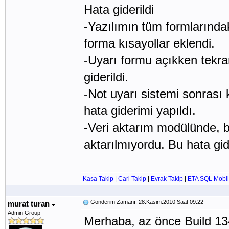
Hata giderildi
-Yazılımın tüm formlarındaki
forma kısayollar eklendi.
-Uyarı formu açıkken tekra
giderildi.
-Not uyarı sistemi sonrası k
hata giderimi yapıldı.
-Veri aktarım modülünde, b
aktarılmıyordu. Bu hata gide
Kasa Takip
|
Cari Takip
|
Evrak Takip
|
ETA SQL Mobil
Gönderim Zamanı: 28.Kasim.2010 Saat 09:22
murat turan
Admin Group
Merhaba, az önce Build 134