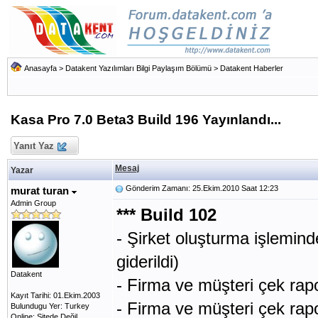
Anasayfa
>
Datakent Yazılımları Bilgi Paylaşım Bölümü
>
Datakent Haberler
Kasa Pro 7.0 Beta3 Build 196 Yayınlandı...
Yanıt Yaz
Mesaj
Yazar
Gönderim Zamanı: 25.Ekim.2010 Saat 12:23
murat turan
Admin Group
*** Build 102
- Şirket oluşturma işleminde
giderildi)
Datakent
- Firma ve müşteri çek rapo
Kayıt Tarihi: 01.Ekim.2003
- Firma ve müşteri çek rapo
Bulundugu Yer: Turkey
Online: Sitede Değil