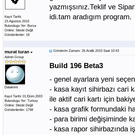
yazmışsınız.Teklif ve Sipari
idi.tam aradıgım program.
Kayıt Tarihi:
23.Agustos.2010
Bulundugu Yer: Bursa
Online: Sitede Değil
Gönderilenler: 18
Gönderim Zamanı: 26.Aralik.2010 Saat 10:43
murat turan
Admin Group
Build 196 Beta3
- genel ayarlara yeni seçen
- kasa kayıt sihirbazı cari
Datakent
Kayıt Tarihi: 01.Ekim.2003
ile aktif cari kartı için bak
Bulundugu Yer: Turkey
Online: Sitede Değil
- kasa grafik formundaki ha
Gönderilenler: 1798
- para birimi değişiminde k
- kasa rapor sihirbazında i