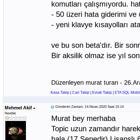
komutları çalışmıyordu. hata
- 50 üzeri hata giderimi ve u
- yeni klavye kısayolları at
ve bu son beta'dır. Bir son
Bir aksilik olmaz ise yıl so
Düzenleyen murat turan - 26.Ar
Kasa Takip
|
Cari Takip
|
Evrak Takip
|
ETA SQL Mobil
Gönderim Zamanı: 14.Nisan.2020 Saat 15:14
Mehmet Akif
Newbie
Murat bey merhaba
Topic uzun zamandır harek
hala (17.Senedir) Lisansl