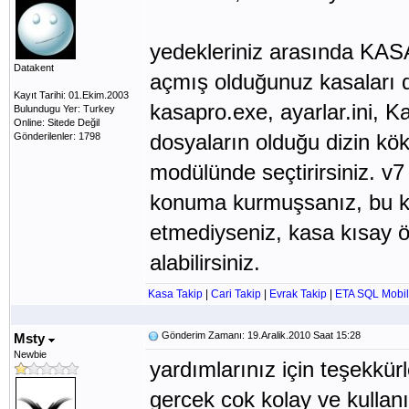
yedekleriniz arasında KASA 
Datakent
açmış olduğunuz kasaları d
Kayıt Tarihi: 01.Ekim.2003
kasapro.exe, ayarlar.ini, K
Bulundugu Yer: Turkey
Online: Sitede Değil
dosyaların olduğu dizin kök
Gönderilenler: 1798
modülünde seçtirirsiniz. v7
konuma kurmuşsanız, bu k
etmediyseniz, kasa kısay ö
alabilirsiniz.
Kasa Takip
|
Cari Takip
|
Evrak Takip
|
ETA SQL Mobil
Gönderim Zamanı: 19.Aralik.2010 Saat 15:28
Msty
Newbie
yardımlarınız için teşekkür
gercek cok kolay ve kullan