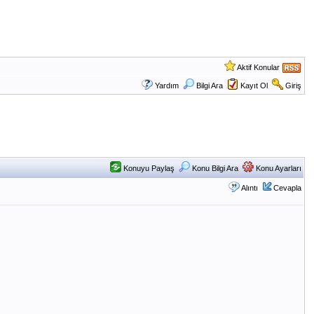
Aktif Konular
Yardım
Bilgi Ara
Kayıt Ol
Giriş
Konuyu Paylaş
Konu Bilgi Ara
Konu Ayarları
Alıntı
Cevapla