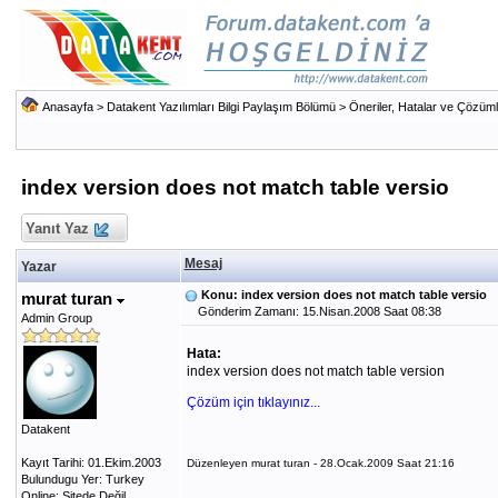
Anasayfa
>
Datakent Yazılımları Bilgi Paylaşım Bölümü
>
Öneriler, Hatalar ve Çözüml
index version does not match table versio
Yanıt Yaz
Mesaj
Yazar
Konu: index version does not match table versio
murat turan
Gönderim Zamanı: 15.Nisan.2008 Saat 08:38
Admin Group
Hata:
index version does not match table version
Çözüm için tıklayınız...
Datakent
Kayıt Tarihi: 01.Ekim.2003
Düzenleyen murat turan - 28.Ocak.2009 Saat 21:16
Bulundugu Yer: Turkey
Online: Sitede Değil