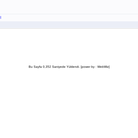
l
Bu Sayfa 0,352 Saniyede Yüklendi. [power by : WebWiz]