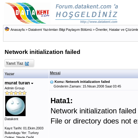
Anasayfa
>
Datakent Yazılımları Bilgi Paylaşım Bölümü
>
Öneriler, Hatalar ve Çözümle
Network initialization failed
Yanıt Yaz
Mesaj
Yazar
Konu: Network initialization failed
murat turan
Gönderim Zamanı: 15.Nisan.2008 Saat 03:45
Admin Group
Hata1:
Network initialization failed
File or directory does not e
Datakent
Kayıt Tarihi: 01.Ekim.2003
Bulundugu Yer: Turkey
Online: Sitede Değil