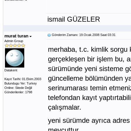
ismail GÜZELER
Gönderim Zamanı: 19.Ocak.2008 Saat 03:31
murat turan
Admin Group
merhaba, t.c. kimlik sorgu 
gerçekleşen bir işlem bu, ar
sürümünde yeni sisteme gö
Datakent
güncelleme bölümünden yazı
Kayıt Tarihi: 01.Ekim.2003
Bulundugu Yer: Turkey
serinumarası temin etmeniz
Online: Sitede Değil
Gönderilenler: 1798
telefondan kayıt yaptırtabil
çalışmalar.
yeni sürümde ayrıca adres 
mevcuttur.