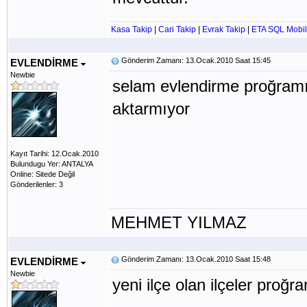
Kasa Takip
|
Cari Takip
|
Evrak Takip
|
ETA SQL Mobil
Gönderim Zamanı: 13.Ocak.2010 Saat 15:45
EVLENDİRME
Newbie
selam evlendirme proğramı
aktarmıyor
Kayıt Tarihi: 12.Ocak.2010
Bulundugu Yer: ANTALYA
Online: Sitede Değil
Gönderilenler: 3
MEHMET YILMAZ
Gönderim Zamanı: 13.Ocak.2010 Saat 15:48
EVLENDİRME
Newbie
yeni ilçe olan ilçeler pro