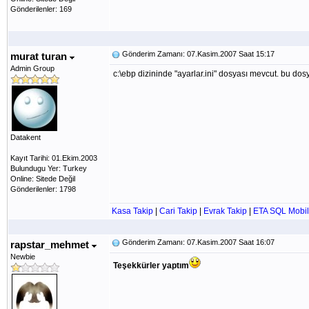
Gönderilenler: 169
Gönderim Zamanı: 07.Kasim.2007 Saat 15:17
murat turan
Admin Group
c:\ebp dizininde "ayarlar.ini" dosyası mevcut. bu dosy
Datakent
Kayıt Tarihi: 01.Ekim.2003
Bulundugu Yer: Turkey
Online: Sitede Değil
Gönderilenler: 1798
Kasa Takip
|
Cari Takip
|
Evrak Takip
|
ETA SQL Mobil
Gönderim Zamanı: 07.Kasim.2007 Saat 16:07
rapstar_mehmet
Newbie
Teşekkürler yaptım