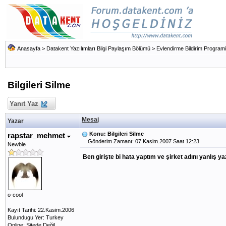
Anasayfa
>
Datakent Yazılımları Bilgi Paylaşım Bölümü
>
Evlendirme Bildirim Programi
Bilgileri Silme
Yanıt Yaz
Mesaj
Yazar
Konu: Bilgileri Silme
rapstar_mehmet
Gönderim Zamanı: 07.Kasim.2007 Saat 12:23
Newbie
Ben girişte bi hata yaptım ve şirket adını yanlış y
o-cool
Kayıt Tarihi: 22.Kasim.2006
Bulundugu Yer: Turkey
Online: Sitede Değil